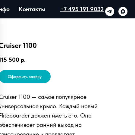
нфо
Контакты
+7 495 191 9032
Cruiser 1100
115 500
р.
Оформить заявку
Cruiser 1100 — самое популярное
универсальное крыло. Каждый новый
Fliteboarder должен иметь его. Оно
обеспечивает ранний выход на
глиссирование и предлагает