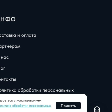
ИНФО
оставка и оплата
артнерам
 нас
лог
онтакты
олитика обработки персональных
анных
шаетесь с использованием
Принять
олитике обработки персональных