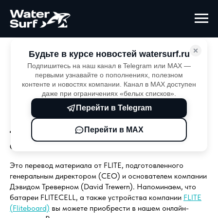
Будьте в курсе новостей watersurf.ru
Главная
Fliteboard
Подпишитесь на наш канал в Telegram или MAX —
Какую батарею FLITECELL лучше
первыми узнавайте о пополнениях, полезном
контенте и новостях компании. Канал в MAX доступен
выбрать? Перевод статьи от FLITE
даже при ограничениях «белых списков».
Какую батарею FLITECELL
Перейти в Telegram
лучше выбрать? Перевод
Перейти в MAX
статьи от FLITE
Это перевод материала от FLITE, подготовленного
генеральным директором (CEO) и основателем компании
Дэвидом Треверном (David Trewern). Напоминаем, что
батареи FLITECELL, а также устройства компании
FLITE
(Fliteboard)
вы можете приобрести в нашем онлайн-