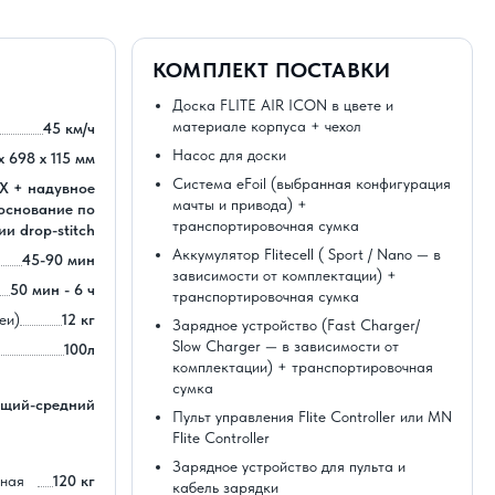
КОМПЛЕКТ ПОСТАВКИ
Доска FLITE AIR ICON в цвете и
материале корпуса + чехол
45 км/ч
Насос для доски
x 698 x 115 мм
Система eFoil (выбранная конфигурация
Х + надувное
мачты и привода) +
основание по
транспортировочная сумка
ии drop-stitch
Аккумулятор Flitecell ( Sport / Nano — в
45-90 мин
зависимости от комплектации) +
50 мин - 6 ч
транспортировочная сумка
еи)
12 кг
Зарядное устройство (Fast Charger/
Slow Charger — в зависимости от
100л
комплектации) + транспортировочная
сумка
щий-средний
Пульт управления Flite Controller или MN
Flite Controller
Зарядное устройство для пульта и
ная
120 кг
кабель зарядки