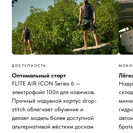
ДОСТУПНОСТЬ
МОБИ
Оптимальный старт
Лёгк
FLITE AIR ICON Series 6 —
Наду
электрофойл 100л для новичков.
скла
Прочный надувной корпус drop-
мини
stitch облегчает обучение и
гидро
делает модель более доступной
автом
альтернативой жёстким доскам
брать