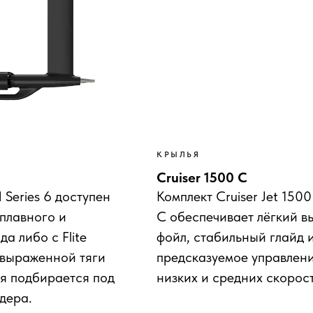
КРЫЛЬЯ
Cruiser 1500 C
 Series 6 доступен
Комплект Cruiser Jet 150
я плавного и
C обеспечивает лёгкий в
а либо с Flite
фойл, стабильный глайд 
 выраженной тяги
предсказуемое управлен
я подбирается под
низких и средних скорост
йдера.