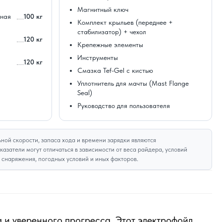
Магнитный ключ
ная
100 кг
Комплект крыльев (переднее +
стабилизатор) + чехол
120 кг
Крепежные элементы
Инструменты
120 кг
Смазка Tef-Gel с кистью
Уплотнитель для мачты (Mast Flange
Seal)
Руководство для пользователя
ной скорости, запаса хода и времени зарядки являются
азатели могут отличаться в зависимости от веса райдера, условий
я снаряжения, погодных условий и иных факторов.
а и уверенного прогресса. Этот электрофойл