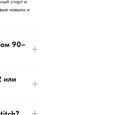
ный старт и
овые навыки и
сом 90–
2 или
titch?