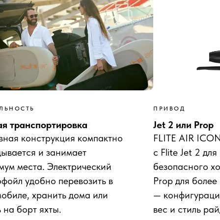
ЛЬНОСТЬ
ПРИВОД
ая транспортировка
Jet 2 или Prop
вная конструкция компактно
FLITE AIR ICON
дывается и занимает
с Flite Jet 2 дл
мум места. Электрический
безопасного ход
фойл удобно перевозить в
Prop для более
обиле, хранить дома или
— конфигураци
 на борт яхты.
вес и стиль ра