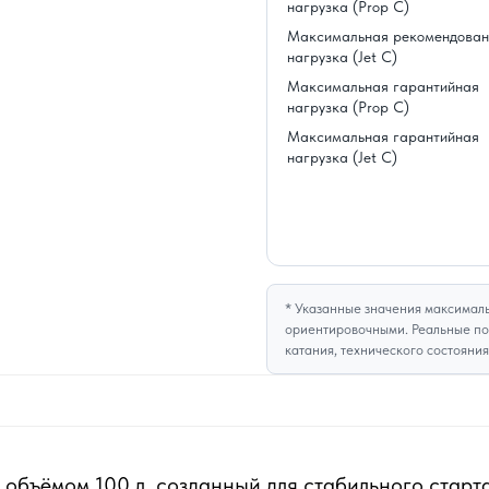
нагрузка (Prop C)
Максимальная рекомендован
нагрузка (Jet C)
Максимальная гарантийная
нагрузка (Prop C)
Максимальная гарантийная
нагрузка (Jet C)
* Указанные значения максималь
ориентировочными. Реальные пок
катания, технического состояни
l объёмом 100 л, созданный для стабильного старт