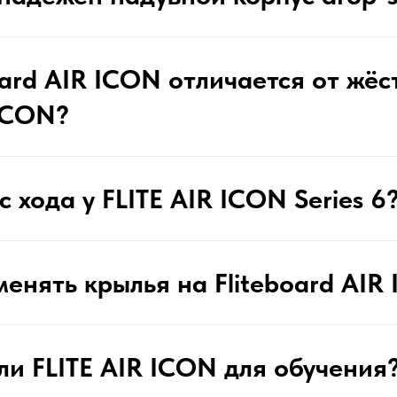
oard AIR ICON отличается от жёс
 ICON?
 хода у FLITE AIR ICON Series 6
енять крылья на Fliteboard AIR
ли FLITE AIR ICON для обучения