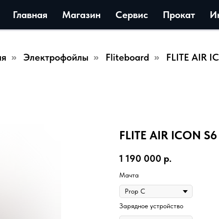
Главная
Магазин
Сервис
Прокат
И
ая
Электрофойлы
Fliteboard
FLITE AIR I
»
»
»
FLITE AIR ICON S6
1 190 000
р.
Мачта
Зарядное устройство