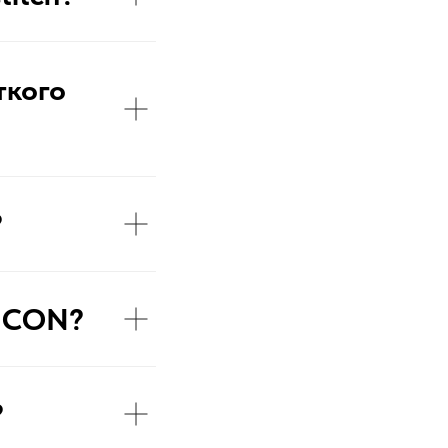
ткого
?
 ICON?
?