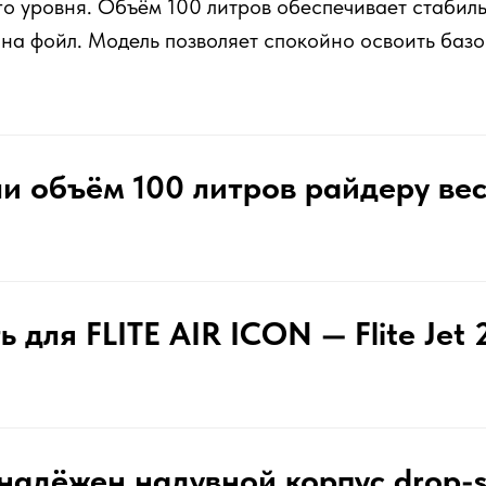
о уровня. Объём 100 литров обеспечивает стабиль
на фойл. Модель позволяет спокойно освоить баз
и объём 100 литров райдеру ве
 для FLITE AIR ICON — Flite Jet 
надёжен надувной корпус drop-s