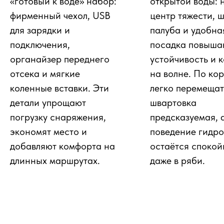
«готовый к воде» набор:
открытой воды: 
фирменный чехол, USB
центр тяжести, 
для зарядки и
палуба и удобна
подключения,
посадка повыша
органайзер переднего
устойчивость и 
отсека и мягкие
на волне. По ко
коленные вставки. Эти
легко перемещат
детали упрощают
швартовка
погрузку снаряжения,
предсказуемая, 
экономят место и
поведение гидр
добавляют комфорта на
остаётся споко
длинных маршрутах.
даже в ряби.