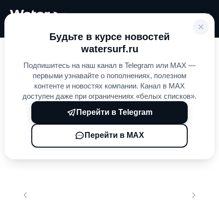
Будьте в курсе новостей
watersurf.ru
Главная
Гидроциклы
SEA-DOO
»
»
»
Подпишитесь на наш канал в Telegram или MAX —
Sea-Doo GTI SE 170 iDF Sound System 2025
первыми узнавайте о пополнениях, полезном
контенте и новостях компании. Канал в MAX
доступен даже при ограничениях «белых списков».
Перейти в Telegram
Перейти в MAX