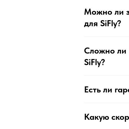
Можно ли з
для SiFly?
Сложно ли 
SiFly?
Есть ли га
Какую скоро