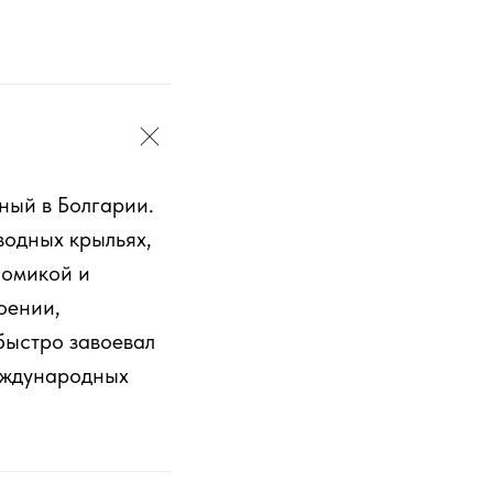
ный в Болгарии.
водных крыльях,
номикой и
оении,
 быстро завоевал
международных