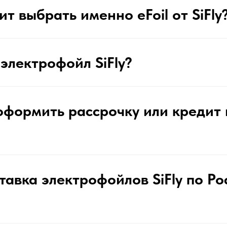
т выбрать именно eFoil от SiFly
 электрофойл SiFly?
формить рассрочку или кредит н
ставка электрофойлов SiFly по Ро