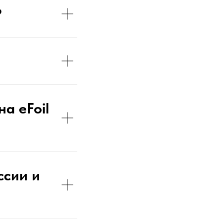
?
а eFoil
ссии и