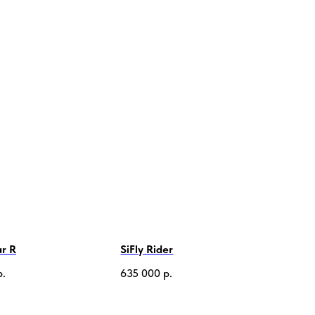
ar R
SiFly Rider
р.
635 000
р.