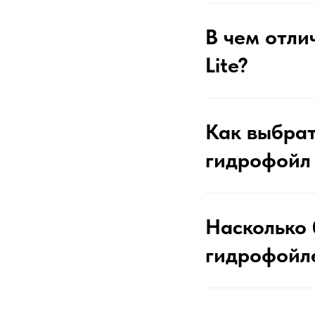
В чем отлич
Lite?
Как выбра
гидрофойл 
Насколько 
гидрофойл