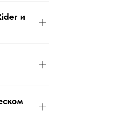
ider и
еском