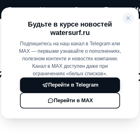
Главная
Магазин
Сервис
Прокат
И
Будьте в курсе новостей
watersurf.ru
Главная
Магазин
SiFly
»
»
Подпишитесь на наш канал в Telegram или
MAX — первыми узнавайте о пополнениях,
полезном контенте и новостях компании.
Канал в MAX доступен даже при
 SIFLY КУПИТЬ – КАТАЛ
ограничениях «белых списков».
Перейти в Telegram
EFOIL ОТ СИФЛАЙ
Перейти в MAX