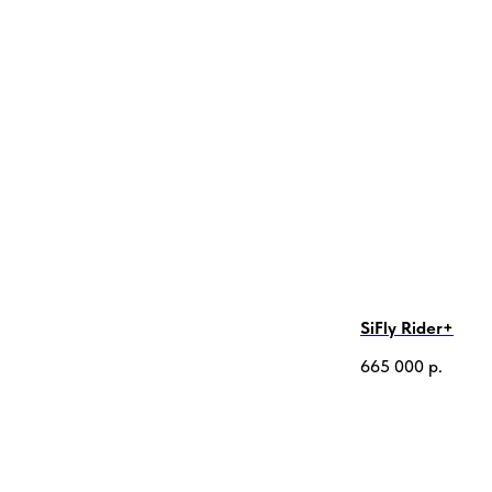
SiFly Rider+
665 000
р.