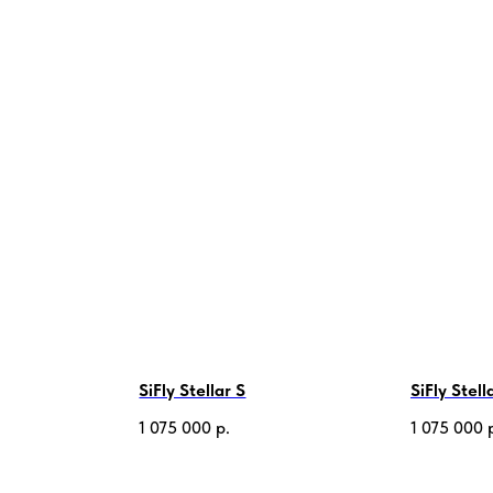
SiFly Stellar S
SiFly Stell
1 075 000
р.
1 075 000