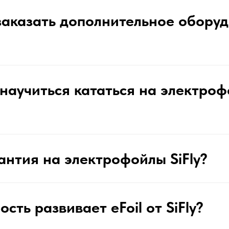
аказать дополнительное обору
научиться кататься на электро
рантия на электрофойлы SiFly?
сть развивает eFoil от SiFly?