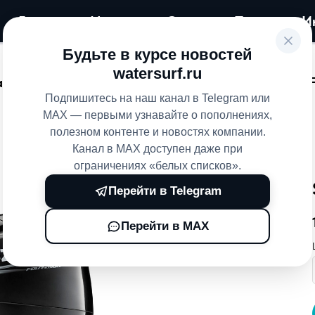
Главная
Магазин
Сервис
Прокат
И
Будьте в курсе новостей
watersurf.ru
ая
Лодочные моторы
SUZUKI
SUZUKI D
»
»
»
Подпишитесь на наш канал в Telegram или
MAX — первыми узнавайте о пополнениях,
полезном контенте и новостях компании.
Канал в MAX доступен даже при
ограничениях «белых списков».
Перейти в Telegram
Перейти в MAX