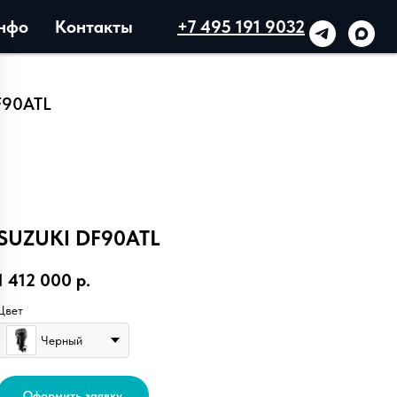
нфо
Контакты
+7 495 191 9032
F90ATL
SUZUKI DF90ATL
1 412 000
р.
Цвет
Черный
Оформить заявку