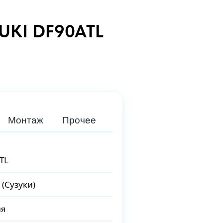
KI DF90ATL
Монтаж
Прочее
TL
 (Сузуки)
ия