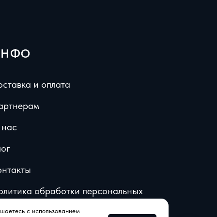
ИНФО
оставка и оплата
артнерам
 нас
лог
онтакты
олитика обработки персональных
анных
шаетесь с использованием