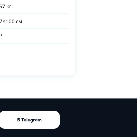
57 кг
7×100 см
³
В Telegram