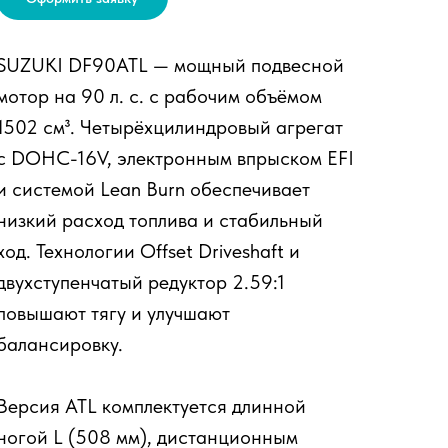
SUZUKI DF90ATL — мощный подвесной
мотор на 90 л. с. с рабочим объёмом
1502 см³. Четырёхцилиндровый агрегат
с DOHC-16V, электронным впрыском EFI
и системой Lean Burn обеспечивает
низкий расход топлива и стабильный
ход. Технологии Offset Driveshaft и
двухступенчатый редуктор 2.59:1
повышают тягу и улучшают
балансировку.
Версия ATL комплектуется длинной
ногой L (508 мм), дистанционным